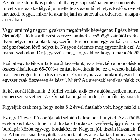
Az ateroszklerotikus plakk mintha egy kapszulába lenne csomagolva. Ez
mivel sima az akadály, átjut mellette az azon túl elhelyezkedő szövet
havazott, reggel, mikor ki akar hajtani az autóval az udvarból, a kapu 
artériában…
Vagy, ami még nagyon gyakran megtörténik hétvégente: Egész héten ü
életmódját. Jó kis grillezést szervez, aminek a csöpögő zsírjától eze
ilyen helyzetben a plakk egyszerűen kireped mint egy vulkán, és a sze
még szabadon lévő helyet is. Nagyon érdemes megjegyeznünk ezt! Az 
marad szabadon. De jegyezzük meg, hogy ahhoz hogy a maradék 20% is 
Ezúttal egy halálos infarktusról beszélünk, ez a fénykép a boncoláskor 
összes elhalálozás 65-70%-a emiatt következik be, ez a vezető halálok
már nem enged teret a kezelésnek. Ez magyarázza, amikor ilyesmit hal
egyszer csak összeesett és kész”. Miért? Az ateroszklerotikus plakk cse
Itt két aortát láthatunk, 2 férfiéi voltak, akik egy autóbalesetben hun
emberi szervezetben. A szív bal kamrájából indul, és belőle ágaznak le 
Figyeljük csak meg, hogy noha ő 2 évvel fiatalabb volt, hogy néz ki a
Ez egy 17 éves fiú aortája, aki szintén balesetben hunyt el. Az ő főütő
ezek a kis lukak? Innen indulnaka a bordaközi verőerek, így néz ki bel
bordapár között egy-egy bordaközi ér. Nagyon jól, tisztán látszanak. É
ki. A boncolásnál felnyitották az aortáját, és alig akartak hinni a s