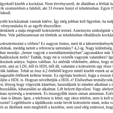
eknél kisebb a kockázat. Nem törvényszerű, de általában a férfiak hama
 egyik szomszédom a faluból, aki 33 évesen hunyt el infarktusban. Egyre
iaknál.
gyobb kockázatnak vannak kitéve. Így még jobban kell figyelnie, ha tu
 a vérnyomására és az egyéb tényezőkre.
ndenkinek a mája elegendő koleszterint termel. Amennyira szükségünk 
rben. Vele párhuzamosan mi történik az infarktusban elhalálozás kocká
 koleszterinszint a vérben? Ez nagyon fontos, mert itt a laboreredmén
ndolnak, meddig tartott a referencia tartomány? 4,2-ig. Nagy különbsé
godtan mondja: „benne vagyok a normáltartományban”,ugyanakkor már 30
 halálozások terén? Tudták, hogy mi is vezetők vagyunk valamiben? Ig
lozások aránya. Sajnos valóban. Az artériák védelmére, ahhoz, hogy miné
zterin, ami az LDL-ből és HDL-ből áll, valamint a koleszterin egy része t
ériák falában. Tehát az össz 4,2 értékből legyen minél kisebb ennek az 
magasabb értéknek kellene lennie. Ez egyfajta hordozó, fogja a rosszat 
őjön a HDL is. Hogyan növelhetjük a HDL-t? Elsősorban testsúlycsökken
gást, lényeg hogy végezzük kitartóan, használjunk ki minden alkalma
 hozzáállás, kihasználni az alkalmat. Lift helyett lépcsőzni. Vagy ahel
atalmas nyereség a testemnek. És összegyűlik innen onnan amonnan. Ezé
an is láttam. Igen, a telefonon is lehet, egy okos telefon, nem is kell 
inszint? Legtöbbször a táplálkozás során bevitt kolesztrein miatt, noha 
 és az illetőnek nem megfelelő a kezelése, nem szed elég eutiroxot, hogy