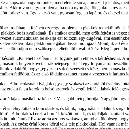
 a kapszula nagyon fontos, mert eleinte sima, ami azért jelentős, mert 
ekhez. Akkor van nagy probléma, ha nő a nyomás, főleg akut stressz eset
előtt torlasz van. Így is késő van, gyorsan fogja a lapátot, és elkezd ut
l az irodában, a fejében ezeregy probléma, a plakkok remekül nőnek. 
k a plakkok be is gyulladnak. És amikor emellé, még erőkifejtést is vé
rvezet automatikusan be akarja ezt foltozni egy dugóval, ami esetünkbe
ateroszklerotikus plakk önmagában lassan nő, igaz? Mondjuk 30 év al
eltömődjön nem szükséges feltétlenül további 5 év. Elég 5 perc, hogy 
készült. „Ki lehet tisztítani?” El fogunk jutni ehhez a kérdéshez is. Am
, második helyen követi a rákbetegség. Tehát egy folyamatról beszélünk,
lunk valakiről, hogy: „egyszer csak összeesett és kész, nem panaszkodo
ndben fejlődött, és az első fájdalmas tünet maga a végzetes infarktus le
ytak el. A boncolásnál kivágtak egy-egy szakaszt az aortából és felnyitot
az erek a fej, a karok, a belső szervek és végül lefelé a lábak felé egés
z artériája a másikéhoz képest? Vastagabb réteg borítja. Nagyjából így 
erét is felnyitották a boncoláskor, és látjuk, hogy nála is találunk sár
őlről. A bordaközi erek a bordák között futnak, és táplálják az ottani s
s itt, mit látunk? Ez az aorta azonos szakasza, annyi a különbség, hogy
zemüknek. Az egész érfal körös körül telis tele plakkokkal. Hol vannak 