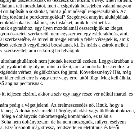
igolyák összecsúsznak és összeszűkül köztük a hely. Miért történik
ltalunk tett mozdulatot, mert a csigolyák belsejében valami nagyon
 csillapítsák a sokkokat, mint a jó minőségű rengéscsillapító. Az
mi fog történni a porckorongokkal? Szegények annyira alultápláltak,
kódásokat is találunk, kis tüskéket, amik felsérthetik a
annak egymáshoz, egy ilyen mozdulatnál összecsípjük az ideget,
nagyon összetett szerkezetű, nem egyszerűen egy zsírlerakódás, ami
l szerkezetébe, és mivel itt megjelennek a fehér vérsejtek is, amik
ését serkentő vegyületekt bocsátanak ki. És máris a zsírok mellett
 szerkezettel, ami csikorog ha felvágjuk.
z ultrahanghullámok nem jutottak keresztül ezeken. Leggyakrabban a
gul, gyakorlatilag olyan, mint a dűzni, ami a motorba fecskendezi a
 oxigéndús vérhez, és glükózhoz fog jutni. Következmény? Hát, még
kiterjedhet erre is vagy erre vagy erre, attól függ. Meg kell állnia,
ező angina pectorisnak.
tt teljesen elzárul, akkor a szív egy nagy része vér nélkül marad, és
ára pedig a véget jelenti. Az érelmeszesedés nő, láttuk, hogy a
zzük meg. A dohányzás mielőtt hörgőgyulladást vagy tüdőrákot okozna,
, főleg a dohányzás-cukorbetegség kombináció, ez talán a
nyzás. Soha nem dohányoztam, de ha nem mozognék, milyen esélyem
lzsírosodott máj, stressz, rendszertelen életritmus és késői