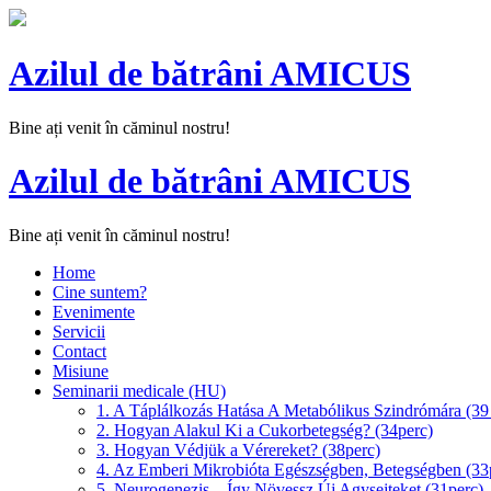
Azilul de bătrâni AMICUS
Bine ați venit în căminul nostru!
Azilul de bătrâni AMICUS
Bine ați venit în căminul nostru!
Home
Cine suntem?
Evenimente
Servicii
Contact
Misiune
Seminarii medicale (HU)
1. A Táplálkozás Hatása A Metabólikus Szindrómára (39
2. Hogyan Alakul Ki a Cukorbetegség? (34perc)
3. Hogyan Védjük a Vérereket? (38perc)
4. Az Emberi Mikrobióta Egészségben, Betegségben (33
5. Neurogenezis – Így Növessz Új Agysejteket (31perc)