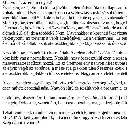
Mik voltak az eredmények?
Év elején, az új étrend előtt, a jövőbeni életmódváltóknek átlagosan 
voltak, mint a kísérleti csoport, noha a szétosztás sorshúzással törté
szer ritkábban, heti 5 alkalom helyett kéthetente egyszer. Javulásnak
Mert a gyógyszer pillanatnyilag segít, mikor szükségem van rá, hogy k
változtattak, közel értek a 4,2-es értékhez, amiről beszéltünk, de a t
elérnek 2,6 alá, de a többiek? Nem. Ugyanakkor a koronáriákat vizsgá
vékonyodni, mi történik a vérér átmérőjével? És a vérárammal? És tehe
életmódot váltottak, azok ateroszklerptikus plakkjai visszahúzódtak, 
Nézzük hogy néznek ki a koronáriák. Az életmódváltás előtt, látjuk, m
közelebb van a normálishoz. Nézzük, hogy összeszűkül ezen a részen, é
magyarázatot is fűzött hozzá. Ez az úriember egy nagyon híres bypass 
az egyik végét az aortához, a másikat a plakkon túleső részhez kötik. Ha
ateroszklerotikus plakkon túli szöveteket is. Nagyon sok életet mentet
A stent esetében egy fémgyűrűt visznek be egy katéter segítségével, ma
ezen műtétek specialistája. Nagyon sűrű és feszült volt a programja, e
Csakhogy olvasott Ornish tanulmányáról, és úgy döntött kipróbálja. Re
betegek, Doktor úr, szeretném, ha maga operálna, maga a legjobb; ő b
Tehát rendet tett, minden téren, minőségi ételek, nem engedte meg mag
Megéri? Át kell gondolnunk, mi a teendőnk, ugye? Azt hiszem ez lehe
Szép napot kívánok!