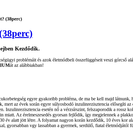
t? (38perc)
(38perc)
ejben Kezdődik.
égügyi problémáit és azok életmódbeli összefüggéseit veszi górcső alá
IUM
át az alábbiakban!
a cukorbetegség egyre gyakoribb probléma, de ma be kell majd látnunk, 
k, mert az évek során egyre súlyosbodó inzulinrezisztencia elősegíti az
 Inzulinrezisztencia esetén nő a vérzsírszint, felszaporodik a rossz kol
iatt. Az érelmeszesedés gyorsan fejlődik, így megjelennek a plakkok. It
30 év alatt jött létre. A folyamat nagyon korán kezdődik, 10 éves kor 
kal, gyorsabban vgy lassabban a gyermek, serdülő, fiatal életmódjától 