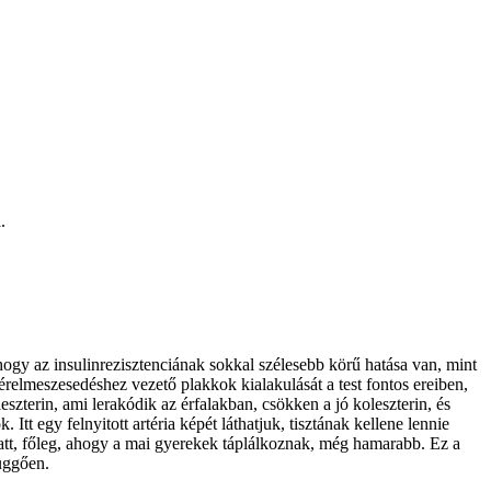
.
hogy az insulinrezisztenciának sokkal szélesebb körű hatása van, mint
 érelmeszesedéshez vezető plakkok kialakulását a test fontos ereiben,
eszterin, ami lerakódik az érfalakban, csökken a jó koleszterin, és
t egy felnyitott artéria képét láthatjuk, tisztának kellene lennie
alatt, főleg, ahogy a mai gyerekek táplálkoznak, még hamarabb. Ez a
függően.