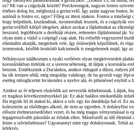
hogy mennyien panaszkodnak a gerincükre. „Doktor Úr, ha tudná, hogy
ez? Mi van a csigolyák között? Porckorongok, nagyon fontos szövetek.
értékes dolog fut, méghozzá a gerincvelő. Így aztán nagyon fontos, ho
autónál is fontos ez, ugye? Főleg az itteni utakon. Fontos a minőségi 
hogy leépülnek, kiszáradnak, nyomorultak lesznek, és a csigolyák ves
gerincvelőből kilépő idegeket, akkor azokat a fájdalmakat az ellens
beszorul, legtöbbször a deréktáji részen, rettenetes fájdalommal jár.
olyan mint a vízkő a csöpögő csap alatt. Ha erősebb vegyszerrel tisztí
eliminálni akarják, megtelnek vele, így óriássejtek képződnek, és rög
izomrostok, később lerakódó kalciumsók is megjelennek majd, így az 
Néhányszor találkoztam a nyaki verőéren olyan megkövesedett plakko
koronáriákban történik ez a szerencsétlenség, itt látjuk a koronária e
benzint. Emlékszünk a Daciánkra, amikor eldugult a dűzni, milyen jó
ha sík terepen sétál, még megoldja valahogy, de ha gyorsít vagy lépcsőz
esetleg nitroglicerint fecskendez a nyelve alá, és pihenéssel enyhül a 
Amikor az ér teljesen elzáródik azt nevezzük infarktusnak. Látjuk, hog
ez tragikus következményekkel jár. Ez akár halálos miokardiális infarkt
Ha tegyük fel itt alakul ki, akkor a szív egy kis darabkája hal el. E
koleszterin az elsődleges alkotó, de nem az egyetlen. A dohányfüst v
először érelmeszesedéshez vezet, és ha még magas vérnyomással is eg
legagresszívabb párosítás az érfalak ellen. Másrészről az ülő életm
lenne a szívinfarktusra? Ugyanannyi mint egy dohányosnak. Tehát az 
lefekvés.