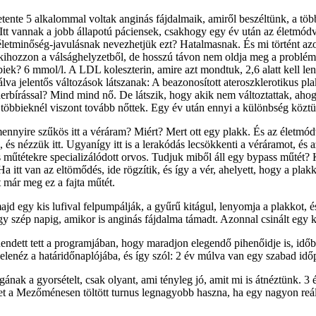
hetente 5 alkalommal voltak anginás fájdalmaik, amiről beszéltünk, a tö
nt. Itt vannak a jobb állapotú páciensek, csakhogy egy év után az életm
, életminőség-javulásnak nevezhetjük ezt? Hatalmasnak. És mi történt a
ihozzon a válsághelyzetből, de hosszú távon nem oldja meg a problémát.
öbbiek? 6 mmol/l. A LDL koleszterin, amire azt mondtuk, 2,6 alatt kell l
lva jelentős változások látszanak: A beazonosított ateroszklerotikus p
rbírással? Mind mind nő. De látszik, hogy akik nem változtattak, ahogy
a többieknél viszont tovább nőttek. Egy év után ennyi a különbség köztü
ennyire szűkös itt a véráram? Miért? Mert ott egy plakk. És az életmódv
s nézzük itt. Ugyanígy itt is a lerakódás lecsökkenti a véráramot, és 
műtétekre specializálódott orvos. Tudjuk miből áll egy bypass műtét? Ki
 itt van az eltömődés, ide rögzítik, és így a vér, ahelyett, hogy a plakk
t már meg ez a fajta műtét.
jd egy kis lufival felpumpálják, a gyűrű kitágul, lenyomja a plakkot, és 
gy szép napig, amikor is anginás fájdalma támadt. Azonnal csinált egy ko
ndett tett a programjában, hogy maradjon elegendő pihenőidje is, időbe
elenéz a határidőnaplójába, és így szól: 2 év múlva van egy szabad id
ának a gyorsételt, csak olyant, ami tényleg jó, amit mi is átnéztünk. 3
t a Mezőménesen töltött turnus legnagyobb haszna, ha egy nagyon reáli