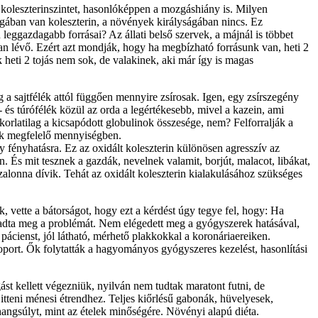
 koleszterinszintet, hasonlóképpen a mozgáshiány is. Milyen
ágában van koleszterin, a növények királyságában nincs. Ez
eggazdagabb forrásai? Az állati belső szervek, a májnál is többet
sban lévő. Ezért azt mondják, hogy ha megbízható forrásunk van, heti 2
heti 2 tojás nem sok, de valakinek, aki már így is magas
 a sajtfélék attól függően mennyire zsírosak. Igen, egy zsírszegény
- és túrófélék közül az orda a legértékesebb, mivel a kazein, ami
korlatilag a kicsapódott globulinok összesége, nem? Felforralják a
nak megfelelő mennyiségben.
y fényhatásra. Ez az oxidált koleszterin különösen agresszív az
n. És mit tesznek a gazdák, nevelnek valamit, borjút, malacot, libákat,
zalonna dívik. Tehát az oxidált koleszterin kialakulásához szükséges
k, vette a bátorságot, hogy ezt a kérdést úgy tegye fel, hogy: Ha
agadta meg a problémát. Nem elégedett meg a gyógyszerek hatásával,
pácienst, jól látható, mérhető plakkokkal a koronáriaereiken.
soport. Ők folytatták a hagyományos gyógyszeres kezelést, hasonlítási
st kellett végezniük, nyilván nem tudtak maratont futni, de
 itteni ménesi étrendhez. Teljes kiőrlésű gabonák, hüvelyesek,
hangsúlyt, mint az ételek minőségére. Növényi alapú diéta.