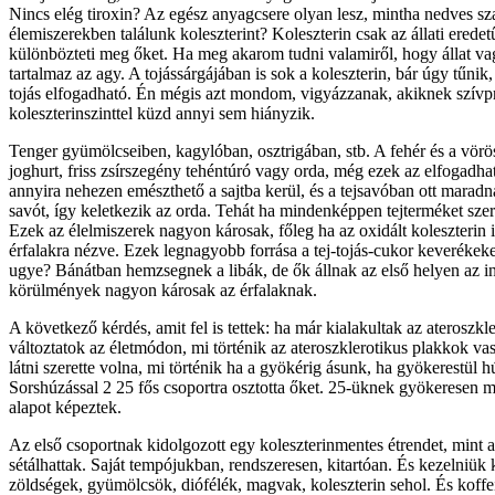
Nincs elég tiroxin? Az egész anyagcsere olyan lesz, mintha nedves sz
élemiszerekben találunk koleszterint? Koleszterin csak az állati ere
különbözteti meg őket. Ha meg akarom tudni valamiről, hogy állat vag
tartalmaz az agy. A tojássárgájában is sok a koleszterin, bár úgy tűni
tojás elfogadható. Én mégis azt mondom, vigyázzanak, akiknek szívpr
koleszterinszinttel küzd annyi sem hiányzik.
Tenger gyümölcseiben, kagylóban, osztrigában, stb. A fehér és a vörös
joghurt, friss zsírszegény tehéntúró vagy orda, még ezek az elfogadhat
annyira nehezen emészthető a sajtba kerül, és a tejsavóban ott maradna
savót, így keletkezik az orda. Tehát ha mindenképpen tejterméket sz
Ezek az élelmiszerek nagyon károsak, főleg ha az oxidált koleszterin 
érfalakra nézve. Ezek legnagyobb forrása a tej-tojás-cukor keverékeke, 
ugye? Bánátban hemzsegnek a libák, de ők állnak az első helyen az inf
körülmények nagyon károsak az érfalaknak.
A következő kérdés, amit fel is tettek: ha már kialakultak az ateroszk
változtatok az életmódon, mi történik az ateroszklerotikus plakkok v
látni szerette volna, mi történik ha a gyökérig ásunk, ha gyökerestül
Sorshúzással 2 25 fős csoportra osztotta őket. 25-üknek gyökeresen me
alapot képeztek.
Az első csoportnak kidolgozott egy koleszterinmentes étrendet, mint a
sétálhattak. Saját tempójukban, rendszeresen, kitartóan. És kezelniük 
zöldségek, gyümölcsök, diófélék, magvak, koleszterin sehol. És koffei