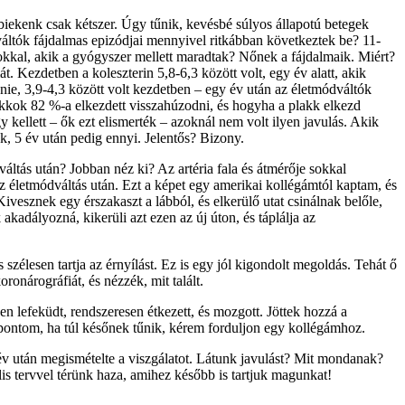
bbiekenk csak kétszer. Úgy tűnik, kevésbé súlyos állapotú betegek
ódváltók fájdalmas epizódjai mennyivel ritkábban következtek be? 11-
zokkal, akik a gyógyszer mellett maradtak? Nőnek a fájdalmaik. Miért?
 Kezdetben a koleszterin 5,8-6,3 között volt, egy év alatt, akik
ennie, 3,9-4,3 között volt kezdetben – egy év után az életmódváltók
lakkok 82 %-a elkezdett visszahúzodni, és hogyha a plakk elkezd
 kellett – ők ezt elismerték – azoknál nem volt ilyen javulás. Akik
k, 5 év után pedig ennyi. Jelentős? Bizony.
áltás után? Jobban néz ki? Az artéria fala és átmérője sokkal
az életmódváltás után. Ezt a képet egy amerikai kollégámtól kaptam, és
vesznek egy érszakaszt a lábból, és elkerülő utat csinálnak belőle,
 akadályozná, kikerüli azt ezen az új úton, és táplálja az
szélesen tartja az érnyílást. Ez is egy jól kigondolt megoldás. Tehát ő
ronárográfiát, és nézzék, mit talált.
n lefeküdt, rendszeresen étkezett, és mozgott. Jöttek hozzá a
őpontom, ha túl későnek tűnik, kérem forduljon egy kollégámhoz.
 év után megismételte a viszgálatot. Látunk javulást? Mit mondanak?
s tervvel térünk haza, amihez később is tartjuk magunkat!