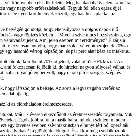
a vér könnyebben elsiklik felette. Még ha akadályt is jelent számára,
én vagy nagyobb erőfeszítéseknél. Tegyük fel, télen egész éjjel
at törni. De ilyen körülmények között, egy hatalmas plakkal az
De hétvégén gondolja, hogy ellensúlyozza a dolgos napok ülő
gez focizás vagy röpizés közben… Mivel a szíve nincs hozzászokva, egy
n véralvadást jelent. Ami jelen esetben mit eredményez? Elzárja a
att fokozatosan annyira, hogy már csak a vérér átmérőjének 20%-a
egy hasonló vérrög képződjön, és pár perc alatt kész az infakrtus.
it itt látunk, körülbelül 70%-ot jelent, valahol 65-70% között. Az
 ami fokozatosan fejlődik ki, de hirtelen nagyon súlyossá válhat, és
tt soha, olyan jó ember volt, nagy darab pirospozsgás, szép, és
tt.
ták, hogy látszódjon a belseje. Az aorta a legvastagabb verőér az
zen a lábujjakig.
néz ki az előrehaladott érelmeszesedés.
ga foltokat. Már 17 évesen elkezdődött az érelmeszesedés folyamata. Mik
zöveteket. Egyik jobbra fut, a másik balra, minden szinten, minden
 ezt egy ötvenes éveiben szívinfakrutsban elhunyt férfiból operálták
már azok a lyukak? Legtöbbjük eldugult. És akkor még csodálkozunk,