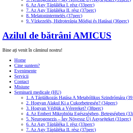
6. Az Agy Tápláléka I. rész (33perc)
7. Az Agy Tápláléka II. rész (37perc)
8. Melatonintermelés (37perc)
9. Vízkezelés, Hidroterápia Módjai és Hatásai (36perc)
Azilul de bătrâni AMICUS
Bine ați venit în căminul nostru!
Home
Cine suntem?
Evenimente
Servicii
Contact
Misiune
Seminarii medicale (HU)
1. A Táplálkozás Hatása A Metabólikus Szindrómára (39
2. Hogyan Alakul Ki a Cukorbetegség? (34perc)
3. Hogyan Védjük a Vérereket? (38perc)
4. Az Emberi Mikrobióta Egészségben, Betegségben (33
5. Neurogenezis – Így Növessz Új Agysejteket (31perc)
6. Az Agy Tápláléka I. rész (33perc)
7. Az Agy Tápláléka II. rész (37perc)