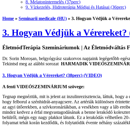
8. Melatonintermelés (37perc)
9. Vízkezelés, Hidroterápia Módjai és Hatásai (36perc)
Home
»
Seminarii medicale (HU)
»
3. Hogyan Védjük a Vérereke
3. Hogyan Védjük a Vérereket? 
ÉletmódTerápia Szemináriumok | Az Életmódváltás F
Dr. Sorin Moroșan, belgyógyász szakorvos napjaink legégetőbb egészs
Tekintsd meg az alábbi sorozat
HARMADIK VIDEÓSZEMINÁR
3. Hogyan Védjük a Vérereket? (38perc) (VIDEO)
A fenti VIDEÓSZEMINÁRIUM szövege:
Tegnap megnéztük, mit is jelent az inzulinrezisztencia, láttuk, hogy 
hogy felborul a szénhidrát-anyagcsere. Az artériák különösen érintette
az agyi ütőerekben, a szívkoronáriákban, a vesékben vagy a láb ereiben.
mindez kedvez a érfal megvastagodásának a benne lerakódó koleszterin m
belülről, mégis egy nagy plakkot látunk. Ez a lerakódás vélhetően 20-
folyamat tehát korán kezdődik, és folytatódik évente néhány százalék