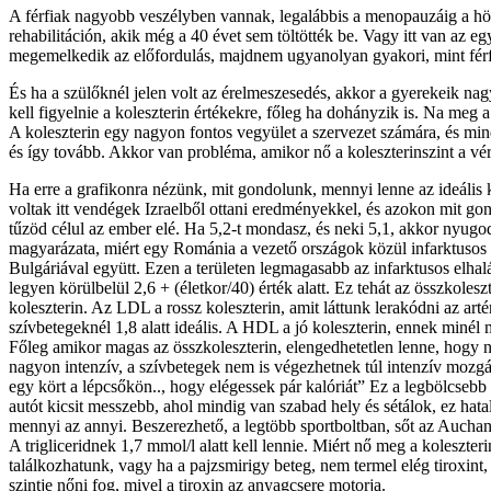
A férfiak nagyobb veszélyben vannak, legalábbis a menopauzáig a hölgy
rehabilitáción, akik még a 40 évet sem töltötték be. Vagy itt van az
megemelkedik az előfordulás, majdnem ugyanolyan gyakori, mint férf
És ha a szülőknél jelen volt az érelmeszesedés, akkor a gyerekeik na
kell figyelnie a koleszterin értékekre, főleg ha dohányzik is. Na meg
A koleszterin egy nagyon fontos vegyület a szervezet számára, és mi
és így tovább. Akkor van probléma, amikor nő a koleszterinszint a vé
Ha erre a grafikonra nézünk, mit gondolunk, mennyi lenne az ideális
voltak itt vendégek Izraelből ottani eredményekkel, és azokon mit go
tűzöd célul az ember elé. Ha 5,2-t mondasz, és neki 5,1, akkor nyu
magyarázata, miért egy Románia a vezető országok közül infarktusos
Bulgáriával együtt. Ezen a területen legmagasabb az infarktusos elhalá
legyen körülbelül 2,6 + (életkor/40) érték alatt. Ez tehát az összkoles
koleszterin. Az LDL a rossz koleszterin, amit láttunk lerakódni az art
szívbetegeknél 1,8 alatt ideális. A HDL a jó koleszterin, ennek minél 
Főleg amikor magas az összkoleszterin, elengedhetetlen lenne, hogy n
nagyon intenzív, a szívbetegek nem is végezhetnek túl intenzív moz
egy kört a lépcsőkön.., hogy elégessek pár kalóriát” Ez a legbölcsebb
autót kicsit messzebb, ahol mindig van szabad hely és sétálok, ez h
mennyi az annyi. Beszerezhető, a legtöbb sportboltban, sőt az Auchan-b
A trigliceridnek 1,7 mmol/l alatt kell lennie. Miért nő meg a koleszter
találkozhatunk, vagy ha a pajzsmirigy beteg, nem termel elég tiroxint,
szintje nőni fog, mivel a tiroxin az anyagcsere motorja.