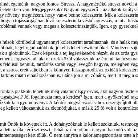
almát égetnénk, nagyon fontos. Stressz. A nagymértékű stressz növeli a
detű ételekben van. Megjegyezzük? Nagyon egyszerű – az állatok királys
y növény, megnézem, hogy van-e benne koleszterin. Mik a koleszterin l
k, hogy a tojássárgájában lévő koleszterin kevésbé agresszív, mint a hú
oblémái vannak vagy magas a koleszterinszintjük. Igen, egy gyereknek 
 húsok körülbelül ugyanannyi koleszterint tartalmaznak, és a halak meg
óbbak, legelfogadhatóbbak, jól el is lehet készíteni őket. Mindezen sajt
k a globulinok. Ezek képezik a tej legértékesebb részét, és az orda gya
eretnénk fogyasztani, akkor ezek közül válasszunk az étrendi tanácsok
is feldúsul bennük, tartósítás során vagy levegőn hagyva, melegben vag
a zsíros, érett sajtokban is könnyen felszaporodik az oxidált koleszteri
arktus miatti elhalálozásban is, utána jön a mi zónánk, mert itt meg a s
lerotikus plakkok, tehetünk még valamit? Egy orvos, akit nagyon tisztele
astagságával? Jól fogalmazta meg a kérdést? Igen, mert a gyökerénél r
 húzzuk ki a gyomnövényt. A kérdés megválaszolásához összegyűjtött 50 
g kellett változtatniuk az életmódjukat, a másik 25 fő volt a kontrollc
mit Önök is követnek itt. A dohányzóknak le kellett szokniuk, testmozgá
kellett az őket érő sztresszt. Tehát az étrendjünk nagyon hasonló volt az
nmentességet kért tőlük. Ő nem annyira a kalóriamegszorításra tette a 