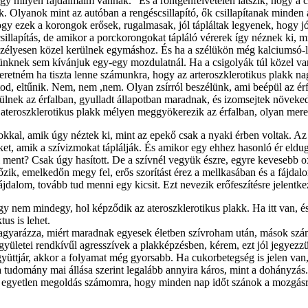
 milyen fájdalmaim vannak.” És a röntgenfelvételen látszik, hogy a cs
 Olyanok mint az autóban a rengéscsillapító, ők csillapítanak minden á
gy ezek a korongok erősek, rugalmasak, jól tápláltak legyenek, hogy jól
csillapítás, de amikor a porckorongokat tápláló vérerek így néznek ki, 
zélyesen közel kerülnek egymáshoz. És ha a szélükön még kalciumsó-lera
égünknek sem kívánjuk egy-egy mozdulatnál. Ha a csigolyák túl közel v
 Szeretném ha tiszta lenne számunkra, hogy az arteroszklerotikus plakk 
tod, eltűnik. Nem, nem ,nem. Olyan zsírról beszélünk, ami beépül az érfa
zülnek az érfalban, gyulladt állapotban maradnak, és izomsejtek növeked
ateroszklerotikus plakk mélyen meggyökerezik az érfalban, olyan merev
kkal, amik úgy néztek ki, mint az epekő csak a nyaki érben voltak. A
reket, amik a szívizmokat táplálják. És amikor egy ehhez hasonló ér eldu
l ment? Csak úgy hasított. De a szívnél vegyük észre, egyre kevesebb
ik, emelkedőn megy fel, erős szorítást érez a mellkasában és a fájdalom 
fájdalom, tovább tud menni egy kicsit. Ezt nevezik erőfeszítésre jelentk
y nem mindegy, hol képződik az ateroszklerotikus plakk. Ha itt van, és i
us is lehet.
z magyarázza, miért maradnak egyesek életben szívroham után, mások szám
együletei rendkívűl agresszívek a plakképzésben, kérem, ezt jól jegye
yüttjár, akkor a folyamat még gyorsabb. Ha cukorbetegség is jelen van
ód a tudomány mai állása szerint legalább annyira káros, mint a dohá
egyetlen megoldás számomra, hogy minden nap időt szánok a mozgásra. E