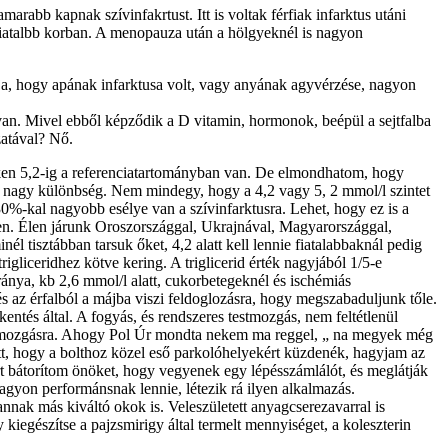
rabb kapnak szívinfakrtust. Itt is voltak férfiak infarktus utáni
 fiatalbb korban. A menopauza után a hölgyeknél is nagyon
dja, hogy apának infarktusa volt, vagy anyának agyvérzése, nagyon
van. Mivel ebből képződik a D vitamin, hormonok, beépül a sejtfalba
zatával? Nő.
yeken 5,2-ig a referenciatartományban van. De elmondhatom, hogy
g, nagy különbség. Nem mindegy, hogy a 4,2 vagy 5, 2 mmol/l szintet
%-kal nagyobb esélye van a szívinfarktusra. Lehet, hogy ez is a
en. Élen járunk Oroszországgal, Ukrajnával, Magyarországgal,
l tisztábban tarsuk őket, 4,2 alatt kell lennie fiatalabbaknál pedig
rigliceridhez kötve kering. A triglicerid érték nagyjából 1/5-e
aránya, kb 2,6 mmol/l alatt, cukorbetegeknél és ischémiás
és az érfalból a májba viszi feldoglozásra, hogy megszabaduljunk tőle.
tés által. A fogyás, és rendszeres testmozgás, nem feltétlenül
t a mozgásra. Ahogy Pol Úr mondta nekem ma reggel, „ na megyek még
yett, hogy a bolthoz közel eső parkolóhelyekért küzdenék, hagyjam az
rt bátorítom önöket, hogy vegyenek egy lépésszámlálót, és meglátják
nagyon performánsnak lennie, létezik rá ilyen alkalmazás.
vannak más kiváltó okok is. Veleszületett anyagcserezavarral is
 kiegészítse a pajzsmirigy által termelt mennyiséget, a koleszterin